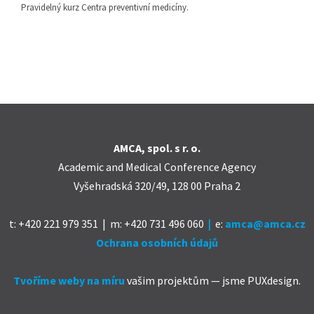
Pravidelný kurz Centra preventivní medicíny.
AMCA, spol. s r. o.
Academic and Medical Conference Agency
Vyšehradská 320/49, 128 00 Praha 2
t: +420 221 979 351 | m: +420 731 496 060
|
e
:
amca@amca.cz
Ochrana osobních údajů
Tvoříme weby na míru
vašim projektům — jsme PUXdesign.