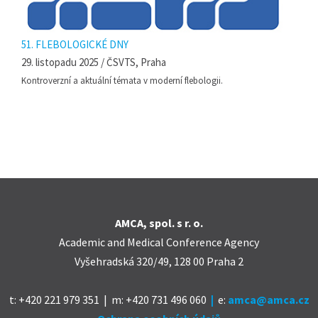
51. FLEBOLOGICKÉ DNY
29. listopadu 2025 / ČSVTS, Praha
Kontroverzní a aktuální témata v moderní flebologii.
AMCA, spol. s r. o.
Academic and Medical Conference Agency
Vyšehradská 320/49, 128 00 Praha 2
t: +420 221 979 351 | m: +420 731 496 060
|
e
:
amca@amca.cz