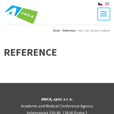
Czech
En
Úvod
>
Reference
>
doc. Ing. Jaromír Lederer
REFERENCE
AMCA, spol. s r. o.
Academic and Medical Conference Agency
Vyšehradská 320/49, 128 00 Praha 2