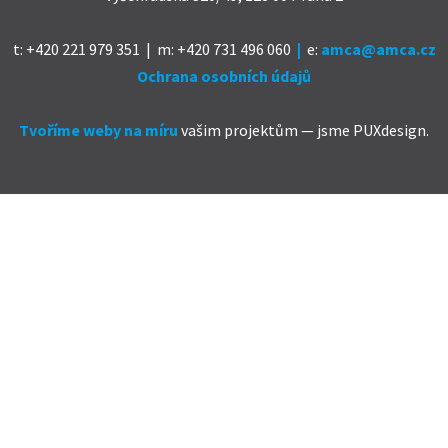
t: +420 221 979 351 | m: +420 731 496 060
|
e
:
amca@amca.cz
Ochrana osobních údajů
Tvoříme weby na míru
vašim projektům — jsme PUXdesign.