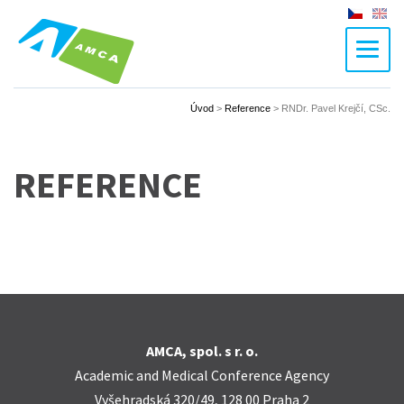
Czech
En
Úvod
>
Reference
>
RNDr. Pavel Krejčí, CSc.
REFERENCE
AMCA, spol. s r. o.
Academic and Medical Conference Agency
Vyšehradská 320/49, 128 00 Praha 2