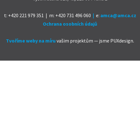
t: +420 221 979 351 | m: +420 731 496 060
|
e
:
amca@amca.cz
Ochrana osobních údajů
Tvoříme weby na míru
vašim projektům — jsme PUXdesign.